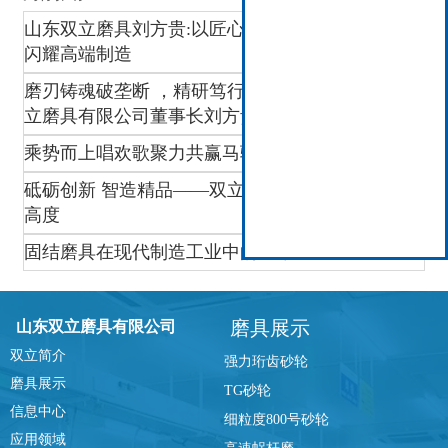
山东双立磨具刘方贵:以匠心破垄断,让“中国磨刃”
闪耀高端制造
磨刃铸魂破垄断 ，精研笃行强智造 ——访山东双
立磨具有限公司董事长刘方贵
乘势而上唱欢歌聚力共赢马骋程
砥砺创新 智造精品——双立磨具迈向高端磨削新
高度
固结磨具在现代制造工业中的应用
磨具展示
山东双立磨具有限公司
双立简介
强力珩齿砂轮
磨具展示
TG砂轮
信息中心
细粒度800号砂轮
应用领域