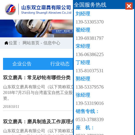
全国服务热线


刘经理
139-53305370
翟经理
139-69381797

位置：
网站首页
-
信息中心
宋经理
136-06386225
丁经理
企业公告
行业动态
产业知识

135-81037531
双立磨具：常见砂轮有哪些分类
郭经理
138-53379576
山东双立磨具有限公司（以下简称双立磨具）成立于2014年6月，并于
2018年7月25日与台湾嘉宝自然工业股份有限公司总裁许芳荣先生合
张经理
资。
139-53319016
2018/10/11
销售专线：
0533-3788339
双立磨具：磨具制造及工作原理介绍
座 机：
山东双立磨具有限公司（以下简称双立磨具）成立于2014年6月，并于