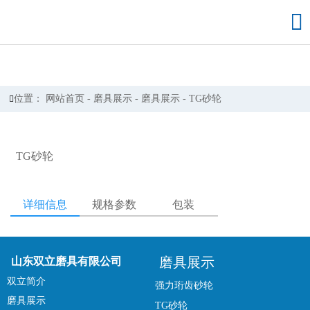

位置：
网站首页
-
磨具展示
-
磨具展示
-
TG砂轮

TG砂轮
详细信息
规格参数
包装
磨具展示
山东双立磨具有限公司
双立简介
强力珩齿砂轮
磨具展示
TG砂轮