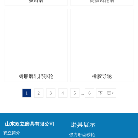
弧齿磨
高效齿轮磨
树脂磨轧辊砂轮
橡胶导轮
1
2
3
4
5
6
下一页
>
...
磨具展示
山东双立磨具有限公司
双立简介
强力珩齿砂轮