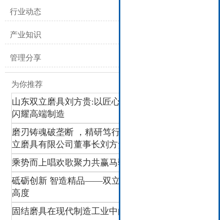
行业动态
产业知识
管理分享
为你推荐
山东双立磨具刘方贵:以匠心破垄断,让“中国磨刃”
闪耀高端制造
磨刃铸魂破垄断 ，精研笃行强智造 ——访山东双
立磨具有限公司董事长刘方贵
乘势而上唱欢歌聚力共赢马骋程
砥砺创新 智造精品——双立磨具迈向高端磨削新
高度
固结磨具在现代制造工业中的应用