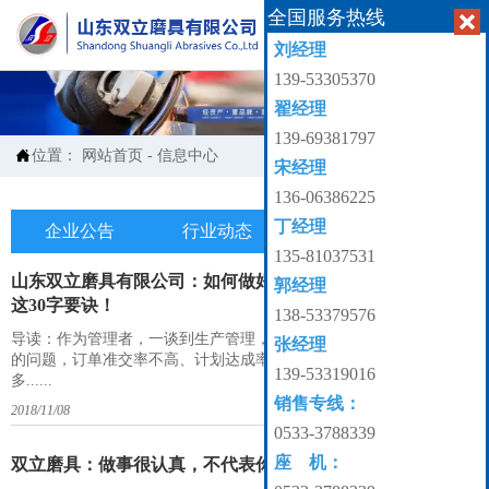
全国服务热线


刘经理
139-53305370
翟经理
139-69381797

位置：
网站首页
-
信息中心
宋经理
136-06386225
丁经理
企业公告
行业动态
产业知识

135-81037531
山东双立磨具有限公司：如何做好制造业的生产管理？记住
郭经理
这30字要诀！
138-53379576
导读：作为管理者，一谈到生产管理，你可能会想到很多生产过程中
张经理
的问题，订单准交率不高、计划达成率不高、生产效率低、在制品太
139-53319016
多......
销售专线：
2018/11/08
0533-3788339
座 机：
双立磨具：做事很认真，不代表你做事很负责