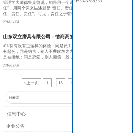
0533-3788339
管理学大师德鲁克曾说，如果用一个词来描述管理的本质就是“责
任”，用两个词来描述就是“责任、责任”，用三个词来描述就是“责
任、责任、责任”。可见，责任之于管理是何等重要，承担责任是管理
者的第一要义，但责任的涵义是什么，管理者该对什么负责？对谁负
2018/11/08
责？怎样才算负起了责任？人们对这些问题的认识却相差甚大，有的
人认识片面，有的人甚至产生了很大的误解。01“认真的态度
山东双立磨具有限公司：情商高的人，说话都带着光
/01/你有没有过这样的体验：同是员工，别人升职加薪，自己迟迟没
有起色；同是销售，别人不费吹灰之力就拿到大单，自己磨破嘴皮还
是被拒绝；同是恋爱，别人颜值一般，总能和出色的人在一起，自己
长相不差，却恋爱屡屡失败；……为什么你总是运气不佳？在《奇葩
2018/11/08
说》中，被称为“辩论之神”的黄执中曾说：人生的困扰，十之八九都
出在人际关系；而人际关系的困扰，十之八九都是因为沟通出了问
题。所以，所谓的“运气不佳”，都
<
上一页
1
18
19
20
21
22
...

信息中心
企业公告