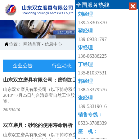
全国服务热线


刘经理
139-53305370
翟经理
139-69381797

位置：
网站首页
-
信息中心
宋经理
136-06386225
丁经理
企业公告
行业动态
产业知识

135-81037531
山东双立磨具有限公司：磨削加工的工艺特点
郭经理
138-53379576
山东双立磨具有限公司（以下简称双立磨具）成立于2014年6月，并于
2018年7月25日与台湾嘉宝自然工业股份有限公司总裁许芳荣先生合
张经理
资。
139-53319016
2018/10/16
销售专线：
0533-3788339
双立磨具：砂轮的使用寿命解析
座 机：
山东双立磨具有限公司（以下简称双立磨具）成立于2014年6月，并于