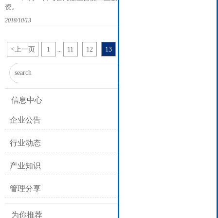
资。
2018/10/13
<
上一页
1
11
12
13
14
15
22
下一页
>
...
...

信息中心
企业公告
行业动态
产业知识
管理分享
为你推荐