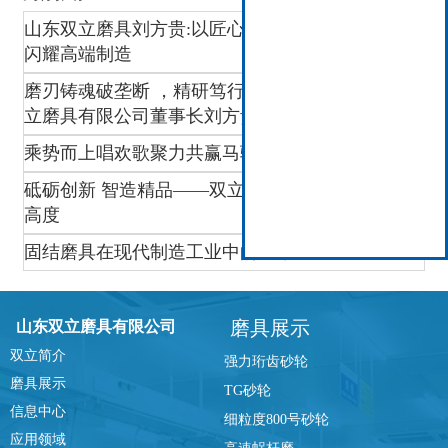
山东双立磨具刘方贵:以匠心破垄断,让“中国磨刃”
闪耀高端制造
磨刃铸魂破垄断 ，精研笃行强智造 ——访山东双
立磨具有限公司董事长刘方贵
乘势而上唱欢歌聚力共赢马骋程
砥砺创新 智造精品——双立磨具迈向高端磨削新
高度
固结磨具在现代制造工业中的应用
磨具展示
山东双立磨具有限公司
双立简介
强力珩齿砂轮
磨具展示
TG砂轮
信息中心
细粒度800号砂轮
应用领域