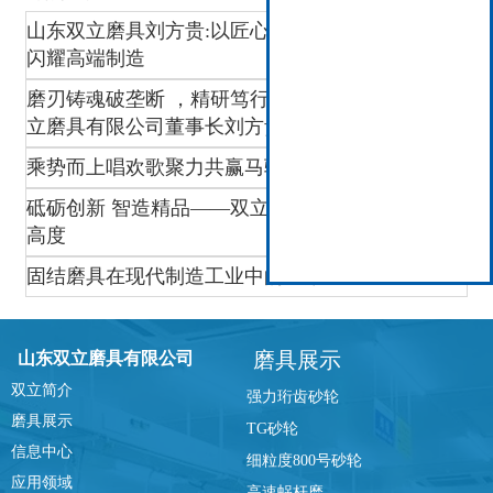
山东双立磨具刘方贵:以匠心破垄断,让“中国磨刃”
闪耀高端制造
磨刃铸魂破垄断 ，精研笃行强智造 ——访山东双
立磨具有限公司董事长刘方贵
乘势而上唱欢歌聚力共赢马骋程
砥砺创新 智造精品——双立磨具迈向高端磨削新
高度
固结磨具在现代制造工业中的应用
磨具展示
山东双立磨具有限公司
双立简介
强力珩齿砂轮
磨具展示
TG砂轮
信息中心
细粒度800号砂轮
应用领域
高速蜗杆磨