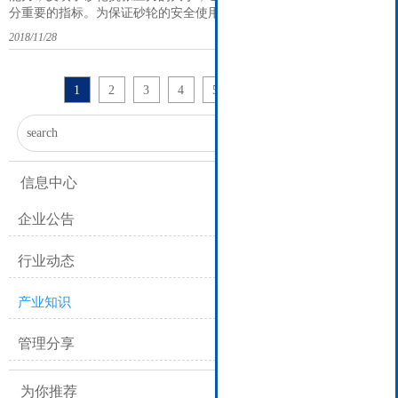
分重要的指标。为保证砂轮的安全使用，标准将回转强度不合格列为
“致命缺陷”，即“对使用者或对设备有危险或不安全的缺陷”。其抽样
2018/11/28
检查方案为样本数n=10，接收数Ac=0，拒收数Rc=1；即抽查10片砂轮
回转强度必须全部合格，只要有一片不合格，即判定为不合格。多年
来的质量抽查发现，纤
1
2
3
4
5
12
下一页
>
...

信息中心
企业公告
行业动态
产业知识
管理分享
为你推荐