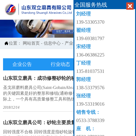
全国服务热线


刘经理
139-53305370
翟经理
139-69381797

位置：
网站首页
-
信息中心
-
产业知识
宋经理
136-06386225
丁经理
企业公告
行业动态
产业知识

135-81037531
山东双立磨具：成功修整砂轮的秘诀
郭经理
138-53379576
圣戈班磨料磨具公司(Saint-GobainAbrasives)能最大提高砂轮磨削性能
的关键因素是好的整形和修锐(通称修整)工具和熟练的修整技巧。实
张经理
际上，一个具有高质量修整工具和熟练掌握修整砂轮技巧的操作者，
139-53319016
能始终保持砂轮具有高的磨削性能。而不是只依靠购买所谓的好砂
2018/12/14
轮。这一点非常重要，因为车间不能按每个人操作的情况，配备专门
销售专线：
的砂轮。 修锐是一个将超硬磨粒砂轮的磨粒修磨锋利的处理过程。
0533-3788339
山东双立磨具公司：砂轮主要质量问题及其危害
座 机：
回转强度不合格 回转强度是指砂轮旋转中在离心力作用下抵抗破裂的