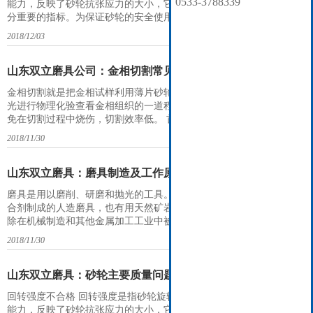
0533-3788339
能力，反映了砂轮抗张应力的大小，它是砂轮制造、使用上的一个十
分重要的指标。为保证砂轮的安全使用，标准将回转强度不合格列为
“致命缺陷”，即“对使用者或对设备有危险或不安全的缺陷”。其抽样
2018/12/03
检查方案为样本数n=10，接收数Ac=0，拒收数Rc=1；即抽查10片砂轮
回转强度必须全部合格，只要有一片不合格，即判定为不合格。多年
来的质量抽查发现，纤
山东双立磨具公司：金相切割常见的问题分析
金相切割就是把金相试样利用薄片砂轮或金刚石锯片截断经过研磨抛
光进行物理化验查看金相组织的一道程序。 现在出现的问题是如何避
免在切割过程中烧伤，切割效率低。 首先是选用的砂轮是否硬度过高
或过底，如若过高就会出现烧伤金相组织，不能准确实验出材料的组
2018/11/30
织结构，出现误差。如若硬度过底就会出现切割效率底，浪费切割
片。怎能使切割过程中不烧伤且锋利，需要对材料的硬度进行检测，
及
山东双立磨具：磨具制造及工作原理介绍
磨具是用以磨削、研磨和抛光的工具。大部分的磨具是用磨料加上结
合剂制成的人造磨具，也有用天然矿岩直接加工成的天然磨具。磨具
除在机械制造和其他金属加工工业中被广泛采用外，还用于粮食加
工、造纸工业和陶瓷、玻璃、石材、塑料、橡胶、木材等非金属材料
2018/11/30
的加工。 磨具在使用过程中，当磨粒磨钝时，由于磨粒自身部分碎裂
或结合剂断裂，磨粒从磨具上局部或完全脱落，而磨具工作面上的磨
料不
山东双立磨具：砂轮主要质量问题及其危害
回转强度不合格 回转强度是指砂轮旋转中在离心力作用下抵抗破裂的
能力，反映了砂轮抗张应力的大小，它是砂轮制造、使用上的一个十