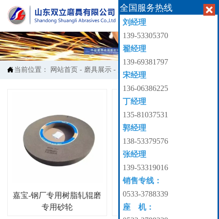
全国服务热线


刘经理
139-53305370
翟经理
139-69381797

当前位置：
网站首页
-
磨具展示
-
磨具展示
宋经理
136-06386225
丁经理
135-81037531
郭经理
138-53379576
张经理
139-53319016
销售专线：
0533-3788339
嘉宝-钢厂专用树脂轧辊磨
嘉宝-白刚玉砂轮
座 机：
专用砂轮