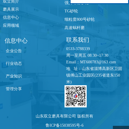
双立简介
强力珩齿砂轮
磨具展示
TG砂轮
信息中心
细粒度800号砂轮
应用领域
高速蜗杆磨
联系我们
信息中心
0533-3788339
企业公告
周一至周五 08:30~17:30
Email：MT600783@163.com
行业动态
地 址：山东省淄博高新区卫固
镇傅山工业园区(235省道东150
产业知识
米)
管理分享
山东双立磨具有限公司 版权所有
鲁ICP备15038595号-6