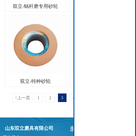
双立-蜗杆磨专用砂轮
双立-蜗杆磨砂轮
双立-特种砂轮
双立-双斜边铬刚玉砂轮
<
上一页
1
2
3
4
5
6
下一页
>
磨具展示
山东双立磨具有限公司