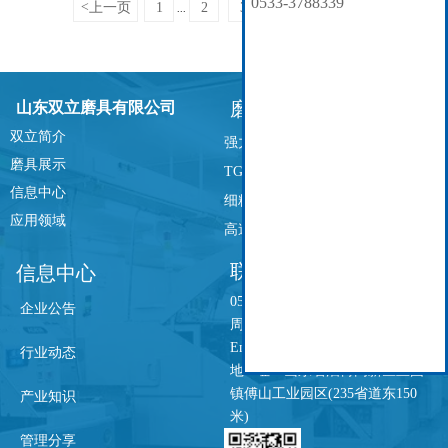
0533-3788339
<
上一页
1
2
3
4
5
6
...
磨具展示
山东双立磨具有限公司
双立简介
强力珩齿砂轮
磨具展示
TG砂轮
信息中心
细粒度800号砂轮
应用领域
高速蜗杆磨
联系我们
信息中心
0533-3788339
企业公告
周一至周五 08:30~17:30
Email：MT600783@163.com
行业动态
地 址：山东省淄博高新区卫固
镇傅山工业园区(235省道东150
产业知识
米)
管理分享