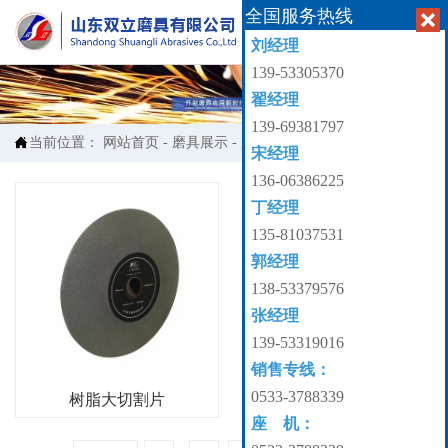
全国服务热线


刘经理
139-53305370
翟经理
139-69381797

当前位置：
网站首页
-
磨具展示
-
磨具展示
宋经理
136-06386225
丁经理
135-81037531
郭经理
138-53379576
张经理
139-53319016
销售专线：
0533-3788339
树脂大切割片
座 机：