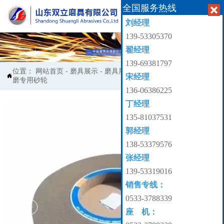
全国服务热线


刘经理
139-53305370
翟经理
139-69381797
位置：
网站首页
-
磨具展示
-
磨具展示
-
嘉宝-钢厂专用树脂轧辊
宋经理

磨专用砂轮
136-06386225
丁经理
135-81037531
郭经理
138-53379576
张经理
139-53319016
销售专线：
0533-3788339
座 机：