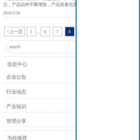
元，产品品种不断增加，产品质量也逐步提高。但是其技术和质量水
平与发达国家的差距，仍然没有缩小的迹象，每年不断增长的进口额
2018/11/28
表明了这一点。据海关统计，2005年进口涂附磨具总值达到12,100万
美元，如果以均价4美元/平方米计，相当于进口涂附磨具约3,000万平
方米
<
上一页
1
6
7
8
9
10
22
下一页
>
...
...

信息中心
企业公告
行业动态
产业知识
管理分享
为你推荐