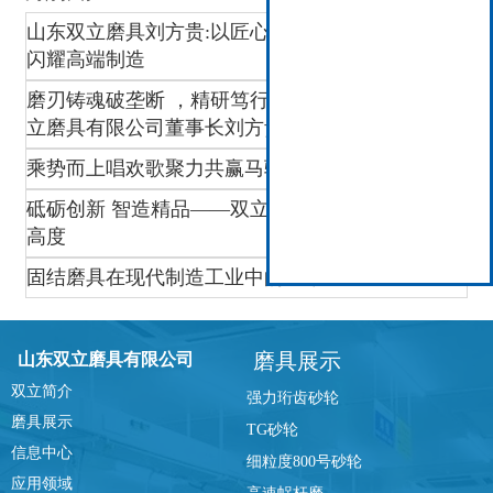
山东双立磨具刘方贵:以匠心破垄断,让“中国磨刃”
闪耀高端制造
磨刃铸魂破垄断 ，精研笃行强智造 ——访山东双
立磨具有限公司董事长刘方贵
乘势而上唱欢歌聚力共赢马骋程
砥砺创新 智造精品——双立磨具迈向高端磨削新
高度
固结磨具在现代制造工业中的应用
磨具展示
山东双立磨具有限公司
双立简介
强力珩齿砂轮
磨具展示
TG砂轮
信息中心
细粒度800号砂轮
应用领域