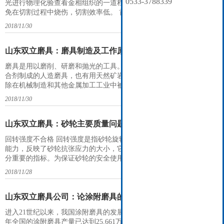
0533-3788339
光进行物理化验查看金相组织的一道程序。 现在出现的问题是如何避
免在切割过程中烧伤，切割效率低。 首先是选用的砂轮是否硬度过高
或过底，如若过高就会出现烧伤金相组织，不能准确实验出材料的组
2018/11/30
织结构，出现误差。如若硬度过底就会出现切割效率底，浪费切割
片。怎能使切割过程中不烧伤且锋利，需要对材料的硬度进行检测，
及
山东双立磨具：磨具制造及工作原理介绍
磨具是用以磨削、研磨和抛光的工具。大部分的磨具是用磨料加上结
合剂制成的人造磨具，也有用天然矿岩直接加工成的天然磨具。磨具
除在机械制造和其他金属加工工业中被广泛采用外，还用于粮食加
工、造纸工业和陶瓷、玻璃、石材、塑料、橡胶、木材等非金属材料
2018/11/30
的加工。 磨具在使用过程中，当磨粒磨钝时，由于磨粒自身部分碎裂
或结合剂断裂，磨粒从磨具上局部或完全脱落，而磨具工作面上的磨
料不
山东双立磨具：砂轮主要质量问题及其危害
回转强度不合格 回转强度是指砂轮旋转中在离心力作用下抵抗破裂的
能力，反映了砂轮抗张应力的大小，它是砂轮制造、使用上的一个十
分重要的指标。为保证砂轮的安全使用，标准将回转强度不合格列为
“致命缺陷”，即“对使用者或对设备有危险或不安全的缺陷”。其抽样
2018/11/28
检查方案为样本数n=10，接收数Ac=0，拒收数Rc=1；即抽查10片砂轮
回转强度必须全部合格，只要有一片不合格，即判定为不合格。多年
来的质量抽查发现，纤
山东双立磨具公司：论涂附磨具的原布处理
进入21世纪以来，我国涂附磨具的发展形势总的来说是很好的，2005
年全国的涂附磨具产量已达到25,661万平方米，产值达到195,001万