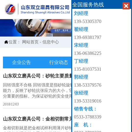
全国服务热线


刘经理
139-53305370
翟经理
139-69381797

位置：
网站首页
-
信息中心
宋经理
136-06386225
丁经理
企业公告
行业动态
产业知识

135-81037531
山东双立磨具公司：砂轮主要质量问题及其危害
郭经理
138-53379576
回转强度不合格 回转强度是指砂轮旋转中在离心力作用下抵抗破裂的
能力，反映了砂轮抗张应力的大小，它是砂轮制造、使用上的一个十
张经理
分重要的指标。为保证砂轮的安全使用，标准将回转强度不合格列为
139-53319016
“致命缺陷”，即“对使用者或对设备有危险或不安全的缺陷”。其抽样
2018/12/03
检查方案为样本数n=10，接收数Ac=0，拒收数Rc=1；即抽查10片砂轮
销售专线：
回转强度必须全部合格，只要有一片不合格，即判定为不合格。多年
0533-3788339
来的质量抽查发现，纤
山东双立磨具公司：金相切割常见的问题分析
座 机：
金相切割就是把金相试样利用薄片砂轮或金刚石锯片截断经过研磨抛