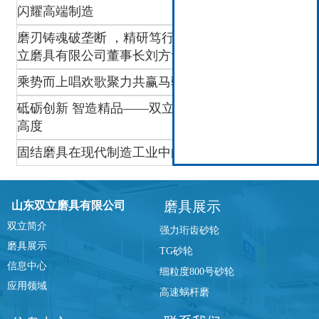
闪耀高端制造
磨刃铸魂破垄断 ，精研笃行强智造 ——访山东双
立磨具有限公司董事长刘方贵
乘势而上唱欢歌聚力共赢马骋程
砥砺创新 智造精品——双立磨具迈向高端磨削新
高度
固结磨具在现代制造工业中的应用
磨具展示
山东双立磨具有限公司
双立简介
强力珩齿砂轮
磨具展示
TG砂轮
信息中心
细粒度800号砂轮
应用领域
高速蜗杆磨