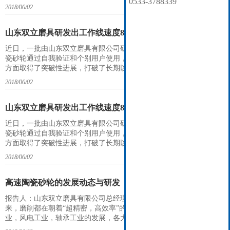
0533-3788339
2018/06/02
山东双立磨具研发出工作线速度80-100m/s陶瓷砂轮
近日，一批由山东双立磨具有限公司研发的工作线速度可达80m/s的陶
瓷砂轮通过自我验证和个别用户使用，这标志着我国在陶瓷砂轮制造
方面取得了突破性进展，打破了长期以来国内高速陶瓷砂轮被国外品
牌垄断的局面。一直以来，国内工作线速度80m/s以上的陶瓷砂轮为泰
2018/06/02
利莱、诺顿等进口品牌为主，国内生产厂家所生产的陶瓷砂轮最大工
作线速度在68m/s左右
山东双立磨具研发出工作线速度80-100m/s陶瓷砂轮
近日，一批由山东双立磨具有限公司研发的工作线速度可达80m/s的陶
瓷砂轮通过自我验证和个别用户使用，这标志着我国在陶瓷砂轮制造
方面取得了突破性进展，打破了长期以来国内高速陶瓷砂轮被国外品
牌垄断的局面。一直以来，国内工作线速度80m/s以上的陶瓷砂轮为泰
2018/06/02
利莱、诺顿等进口品牌为主，国内生产厂家所生产的陶瓷砂轮最大工
作线速度在68m/s左右
高速陶瓷砂轮的发展动态与研发
报告人：山东双立磨具有限公司总经理 刘方贵 一、概要：一直以
来，磨削都在朝着“超精密，高效率”的方向发展。随着中国汽车工
业，风电工业，轴承工业的发展，各大厂商对磨削效率、精度以及加
工成本提出了更高的要求。基于此，普通固结磨具产品的磨削速度在