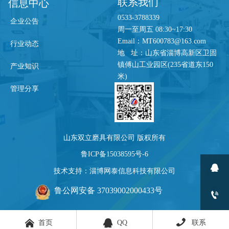
联系我们
信息中心
0533-3788339
企业公告
周一至周五 08:30~17:30
Email：MT600783@163.com
行业动态
地 址：山东省淄博高新区卫固
镇傅山工业园区(235省道东150
产业知识
米)
管理分享
山东双立磨具有限公司 版权所有
鲁ICP备15038595号-6

技术支持：淄博网泰信息科技有限公司
鲁公网安备 37039002000433号





首页
QQ
联系