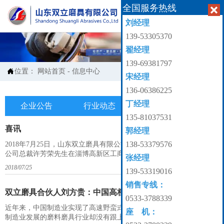
全国服务热线


刘经理
139-53305370
翟经理
139-69381797

位置：
网站首页
-
信息中心
宋经理
136-06386225
丁经理
企业公告
行业动态
产业知识

135-81037531
喜讯
郭经理
138-53379576
2018年7月25日，山东双立磨具有限公司与台湾嘉宝自然工业股份有限
公司总裁许芳荣先生在淄博高新区工商局进行合资登记...
张经理
2018/07/25
139-53319016
销售专线：
双立磨具合伙人刘方贵：中国高档磨具磨削已经启航
0533-3788339
近年来，中国制造业实现了高速野蛮式的发展，而作为支持精密加工
座 机：
制造业发展的磨料磨具行业却没有跟上伟大的时代。