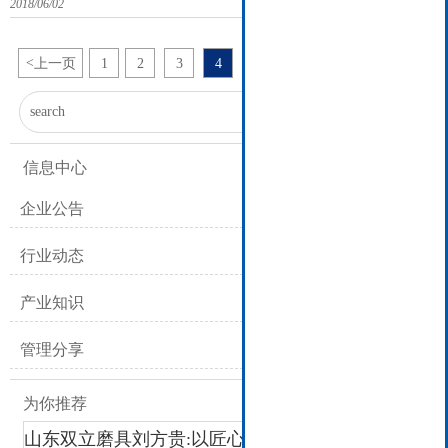
2018/06/02
不断攀升，目前在一些汽车蜗杆齿轮，内圆磨削等等领域，63m/s的磨
削速度已经逐渐被引入到批量生产，80m/s的更高磨削速度的固结产品
也暂露头角，高速磨
<
上一页
1
2
3
4
5
6
22
下一页
>
...

信息中心
企业公告
行业动态
产业知识
管理分享
为你推荐
山东双立磨具刘方贵:以匠心破垄断,让“中国磨刃”