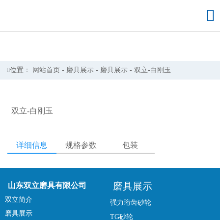

位置：
网站首页
-
磨具展示
-
磨具展示
-
双立-白刚玉

双立-白刚玉
详细信息
规格参数
包装
磨具展示
山东双立磨具有限公司
双立简介
强力珩齿砂轮
磨具展示
TG砂轮