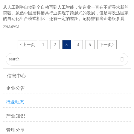
从人工到半自动到全自动再到人工智能，制造业一直在不断寻求新的
突破。虽然中国磨料磨具行业实现了跨越式的发展，但是与发达国家
的自动化生产模式相比，还有一定的差距。记得曾有磨企老板参观过
国外某款自动化设备后羡慕地表示：若大的车间，只有三两个工人在
2018/09/28
管理，不仅生产效率高，产品质量还很稳定。而回顾国内的生产，难
免让人失望。即便使用同样的设备，也不能达到同样的效果。为什么?
太多生产要素不符合了。原材料、环境、工
<
上一页
1
2
3
4
5
下一页
>

信息中心
企业公告
行业动态
产业知识
管理分享