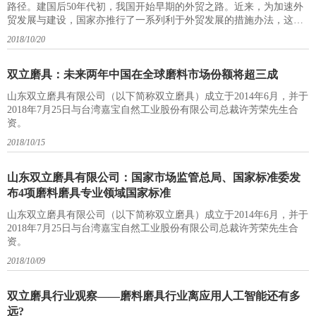
路径。建国后50年代初，我国开始早期的外贸之路。近来，为加速外
贸发展与建设，国家亦推行了一系列利于外贸发展的措施办法，这些
措施办法又有些什么内容？能够为企业发展外贸之路带来多大助力？
2018/10/20
下面我们列举国家近期集中主推的外贸政策、措施，为磨企下一步行
动做铺垫：一、推行“一带一路”“一带一路”规划将以推动建设自由贸
易园区或港区的形式推动经济走廊建设
双立磨具：未来两年中国在全球磨料市场份额将超三成
山东双立磨具有限公司（以下简称双立磨具）成立于2014年6月，并于
2018年7月25日与台湾嘉宝自然工业股份有限公司总裁许芳荣先生合
资。
2018/10/15
山东双立磨具有限公司：国家市场监管总局、国家标准委发
布4项磨料磨具专业领域国家标准
山东双立磨具有限公司（以下简称双立磨具）成立于2014年6月，并于
2018年7月25日与台湾嘉宝自然工业股份有限公司总裁许芳荣先生合
资。
2018/10/09
双立磨具行业观察——磨料磨具行业离应用人工智能还有多
远?