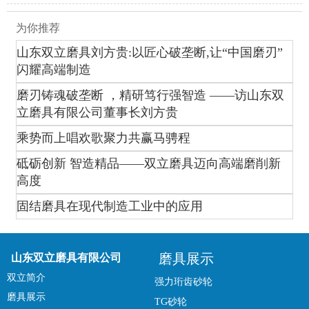
为你推荐
山东双立磨具刘方贵:以匠心破垄断,让“中国磨刃”
闪耀高端制造
磨刃铸魂破垄断 ，精研笃行强智造 ——访山东双
立磨具有限公司董事长刘方贵
乘势而上唱欢歌聚力共赢马骋程
砥砺创新 智造精品——双立磨具迈向高端磨削新
高度
固结磨具在现代制造工业中的应用
磨具展示
山东双立磨具有限公司
双立简介
强力珩齿砂轮
磨具展示
TG砂轮