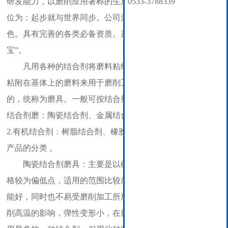
研发能力，以磨削应用著称的生产经营型企业。公司产品定
0533-3788339
位为：起步就与世界同步。公司注重研发、节能，环保，绿
色。具有完善的各类必备资质。产品注册品牌为“双立”和“卡
宝”。
凡用各种的结合剂将磨料粘结在一起制成不同形状，或
粘附在基体上的磨料来用于磨削工件，或研磨、抛光产品用
的，统称为磨具。一般可按结合剂种类的不同分类：1.无机
结合剂磨：陶瓷结合剂、金属结合剂、菱苦土结合剂磨具；
2.有机结合剂：树脂结合剂、橡胶结合剂磨具。还有就是按
产品的分类 。
陶瓷结合剂磨具：主要是以矿产物原料组成，其原料价
格较为偏低点，适用的范围比较广泛，化学稳定性和耐热性
能好，同时也不易受磨削加工所用的冷却液性质或加工区磨
削高温的影响，弹性变形小，在目前各行各业的磨削中是采