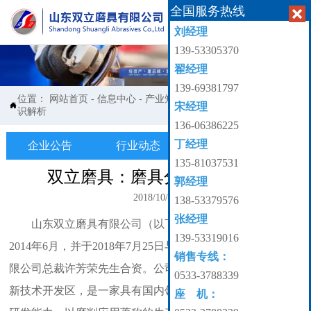
全国服务热线


刘经理
139-53305370
翟经理
139-69381797
位置：
网站首页
-
信息中心
-
产业知识
-
双立磨具：磨具分类知
宋经理

识解析
136-06386225
丁经理
企业公告
行业动态
产业知识

135-81037531
双立磨具：磨具分类知识解析
郭经理
2018/10/08
138-53379576
张经理
山东双立磨具有限公司（以下简称双立磨具）成立于
139-53319016
2014年6月，并于2018年7月25日与台湾嘉宝自然工业股份有
销售专线：
限公司总裁许芳荣先生合资。公司位于山东省淄博市国家高
0533-3788339
新技术开发区，是一家具有国内领先的专业磨具制造和技术
座 机：