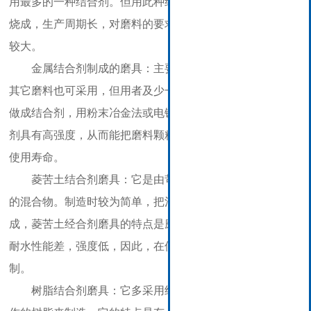
用最多的一种结合剂。但用此种结合剂制造磨具时须经高温
烧成，生产周期长，对磨料的要求较高，反则产品的报废量
较大。
金属结合剂制成的磨具：主要用作制造金刚石磨具等，
其它磨料也可采用，但用者及少一般的金属有铜、锡、铁等
做成结合剂，用粉末冶金法或电镀制成磨具，由于金属结合
剂具有高强度，从而能把磨料颗粒牢固的把持住，有料长的
使用寿命。
菱苦土结合剂磨具：它是由苛性碳酸镁与氯化镁等溶液
的混合物。制造时较为简单，把混合料注入模中经固化即
成，菱苦土经合剂磨具的特点是磨削发热量小，但磨损快，
耐水性能差，强度低，因此，在使用范围里受到一定的限
制。
树脂结合剂磨具：它多采用结合强度高，弹性好，易操