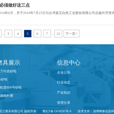
必须做好这三点
14年6月，并于2018年7月25日与台湾嘉宝自然工业股份有限公司总裁许芳荣
3
4
5
6
7
12
下一页
>
...
...
磨具展示
信息中心
力珩齿砂轮
企业公告
G砂轮
行业动态
粒度800号砂轮
产业知识
速蜗杆磨
管理分享
双立磨具有限公司 版权所有
鲁ICP备15038595号-6
技术支持：淄博网泰信息