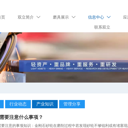
首页
双立简介
磨具展示
信息中心
应



联系双立
行业动态
产业知识
管理分享
需要注意什么事项？
注意的事项知识：金刚石砂轮在磨削过程中若发现砂轮不够锐利或有堵塞现象时.