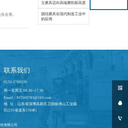
立磨具迈向高端磨削新高度
固结磨具在现代制造工业中
先生合资。
的应用
联系我们
0533-3788339

周一至周五 08:30~17:30
Email：MT600783@163.com

地 址：山东省淄博高新区卫固镇傅山工业园
区(235省道东150米)

科技有限公司