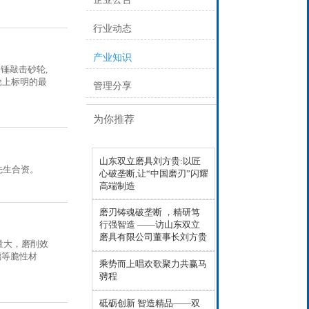
行业动态
产业知识
锤敲击砂轮,
轮上标明的最
管理分享
为你推荐
山东双立磨具刘方贵:以匠
先生合资。
心破垄断,让“中国磨刃”闪耀
高端制造
磨刃铸魂破垄断 ，精研笃
行强智造 ——访山东双立
磨具有限公司董事长刘方贵
量大，磨削效
璃等脆性材
乘势而上唱欢歌聚力共赢马
骋程
砥砺创新 智造精品——双