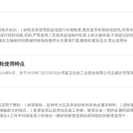
关知识：1.砂轮安装使用前必须进行外观检查,视其是否有裂纹或损伤,并用木
规定进行回转试验,否则,严禁使用.2.安装前必须核对机床上的主轴转速,不得超过砂
必须在主轴相对的两侧对称地按顺序分次逐渐拧紧,螺母松紧应适当.禁止使用补
轮使用特点
14年6月，并于2018年7月25日与台湾嘉宝自然工业股份有限公司总裁许芳荣
适用于磨削：1.材质较软，延伸率大以及类似软铁和有色金属等材料。2.进给
削接触面大的场合。1.硬度较高以及类似高速工具钢，硬质合金一类的金属和玻
的场合4.工件半径或弧度小的场合一般砂轮硬度选择的原则较软的硬度是用于：