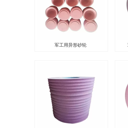
军工用异形砂轮