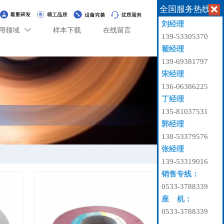
全国服务热线

刘经理
用领域
样本下载
在线留言

139-53305370
翟经理
139-69381797
宋经理
136-06386225
丁经理
135-81037531
郭经理
138-53379576
张经理
139-53319016
销售专线：
0533-3788339
座 机：
0533-3788339