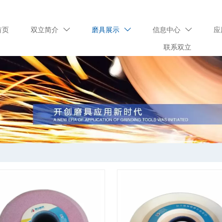
首页
双立简介
磨具展示
信息中心
应



联系双立