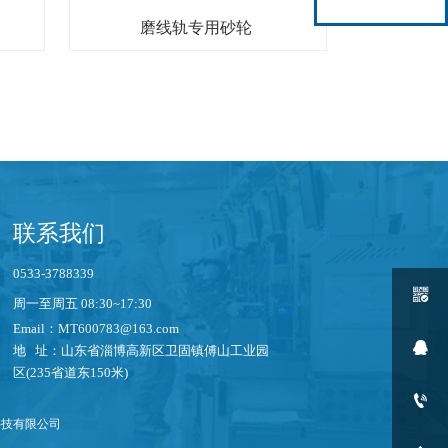
磨线轨专用砂轮
联系我们
0533-3788339

周一至周五 08:30~17:30
Email：MT600783@163.com

地 址：山东省淄博高新区卫固镇傅山工业园
区(235省道东150米)

科技有限公司