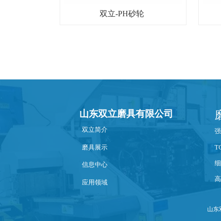
双立-PH砂轮
山东双立磨具有限公司
双立简介
强
T
磨具展示
细
信息中心
高
应用领域
山东