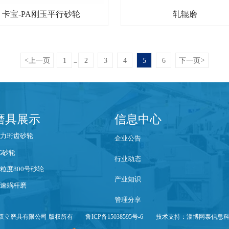
卡宝-PA刚玉平行砂轮
轧辊磨
<
上一页
1
2
3
4
5
6
下一页
>
...
磨具展示
信息中心
力珩齿砂轮
企业公告
G砂轮
行业动态
粒度800号砂轮
产业知识
速蜗杆磨
管理分享
双立磨具有限公司 版权所有
鲁ICP备15038595号-6
技术支持：淄博网泰信息